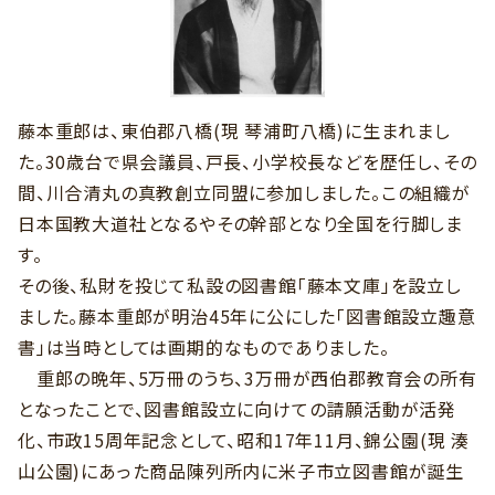
藤本重郎は、東伯郡八橋(現 琴浦町八橋)に生まれまし
た。30歳台で県会議員、戸長、小学校長などを歴任し、その
間、川合清丸の真教創立同盟に参加しました。この組織が
日本国教大道社となるやその幹部となり全国を行脚しま
す。
その後、私財を投じて私設の図書館「藤本文庫」を設立し
ました。藤本重郎が明治45年に公にした「図書館設立趣意
書」は当時としては画期的なものでありました。
重郎の晩年、5万冊のうち、3万冊が西伯郡教育会の所有
となったことで、図書館設立に向けての請願活動が活発
化、市政15周年記念として、昭和17年11月、錦公園(現 湊
山公園)にあった商品陳列所内に米子市立図書館が誕生