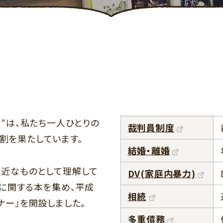
律”は、私たち一人ひとりの
裁判員制度
割を果たしています。
結婚・離婚
身近なものとして理解して
DV(家庭内暴力)
”に関する本を集め、平成
相続
ナー」を開設しました。
多重債務