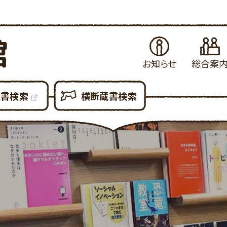
館
お知らせ
総合案
お知らせ
はじめてご利用さ
当
蔵書検索
横断蔵書検索
イベント・例会
図書館の各種サ
県
展示案内
図書館設備につ
新
図書館だより
図書館利用での
貸
図書館資料の複
予
各種申請書ダウン
所
大
利