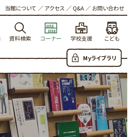
当館について
アクセス
Q&A
お問い合わせ
内
資料検索
コーナー
学校支援
こども
れる方へ
館蔵書検索
学校図書館支援について
新着資料
こどもおしらせ
Myライブラリ
ービス
内横断検索
冒険の書
健康・長寿
本をさがす
いて
着資料
大山の参考資料リスト
ビジネス支援
としょかんのつかいかた
お願い
出ランキング
学校利用統計
法律情報
あたらしくはいった本
写について
約ランキング
ふるさと米子探検隊
新聞・雑誌
おはなし会
ロード
蔵新聞・雑誌
郷土・参考資料
児童100選
人のための100選
YAコーナー
だっこでえほん
用可能なデータベース
子育て支援
こどもリンク集
ハートフル
こども図書館だより