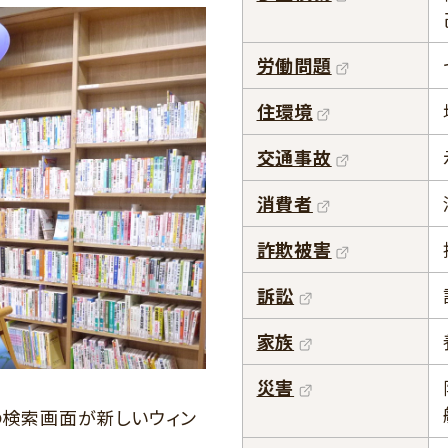
労働問題
住環境
交通事故
消費者
詐欺被害
訴訟
家族
災害
の検索画面が新しいウィン