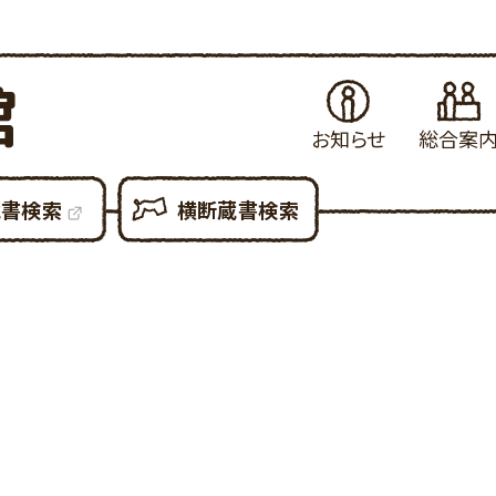
館
お知らせ
総合案
お知らせ
はじめてご利用さ
当
蔵書検索
横断蔵書検索
イベント・例会
図書館の各種サ
県
展示案内
図書館設備につ
新
図書館だより
図書館利用での
貸
図書館資料の複
予
各種申請書ダウン
所
大
利