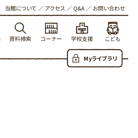
当館について
アクセス
Q&A
お問い合わせ
内
資料検索
コーナー
学校支援
こども
れる方へ
館蔵書検索
学校図書館支援について
新着資料
こどもおしらせ
Myライブラリ
ービス
内横断検索
冒険の書
健康・長寿
本をさがす
いて
着資料
大山の参考資料リスト
ビジネス支援
としょかんのつかいかた
お願い
出ランキング
学校利用統計
法律情報
あたらしくはいった本
写について
約ランキング
ふるさと米子探検隊
新聞・雑誌
おはなし会
ロード
蔵新聞・雑誌
郷土・参考資料
児童100選
人のための100選
YAコーナー
だっこでえほん
用可能なデータベース
子育て支援
こどもリンク集
ハートフル
こども図書館だより