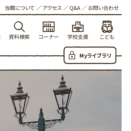
当館について
アクセス
Q&A
お問い合わせ
内
資料検索
コーナー
学校支援
こども
れる方へ
館蔵書検索
学校図書館支援について
新着資料
こどもおしらせ
Myライブラリ
ービス
内横断検索
冒険の書
健康・長寿
本をさがす
いて
着資料
大山の参考資料リスト
ビジネス支援
としょかんのつかいかた
お願い
出ランキング
学校利用統計
法律情報
あたらしくはいった本
写について
約ランキング
ふるさと米子探検隊
新聞・雑誌
おはなし会
ロード
蔵新聞・雑誌
郷土・参考資料
児童100選
人のための100選
YAコーナー
だっこでえほん
用可能なデータベース
子育て支援
こどもリンク集
ハートフル
こども図書館だより