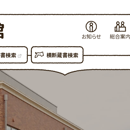
館
お知らせ
総合案
お知らせ
はじめてご利用さ
当
蔵書検索
横断蔵書検索
イベント・例会
図書館の各種サ
県
展示案内
図書館設備につ
新
図書館だより
図書館利用での
貸
図書館資料の複
予
各種申請書ダウン
所
大
利