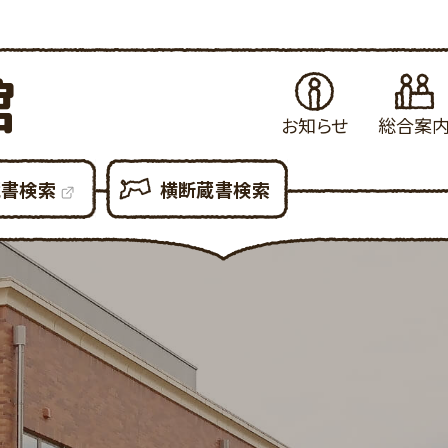
館
お知らせ
総合案
お知らせ
はじめてご利用さ
当
蔵書検索
横断蔵書検索
イベント・例会
図書館の各種サ
県
展示案内
図書館設備につ
新
図書館だより
図書館利用での
貸
図書館資料の複
予
各種申請書ダウン
所
大
利