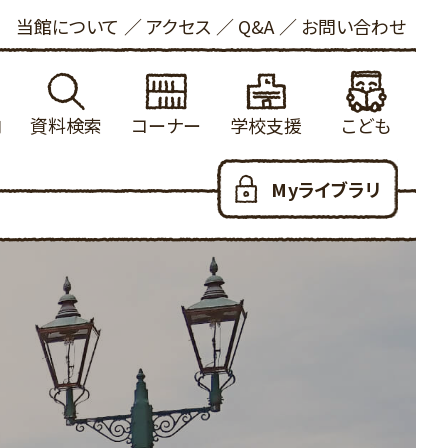
当館について
アクセス
Q&A
お問い合わせ
内
資料検索
コーナー
学校支援
こども
れる方へ
館蔵書検索
学校図書館支援について
新着資料
こどもおしらせ
Myライブラリ
ービス
内横断検索
冒険の書
健康・長寿
本をさがす
いて
着資料
大山の参考資料リスト
ビジネス支援
としょかんのつかいかた
お願い
出ランキング
学校利用統計
法律情報
あたらしくはいった本
写について
約ランキング
ふるさと米子探検隊
新聞・雑誌
おはなし会
ロード
蔵新聞・雑誌
郷土・参考資料
児童100選
人のための100選
YAコーナー
だっこでえほん
用可能なデータベース
子育て支援
こどもリンク集
ハートフル
こども図書館だより