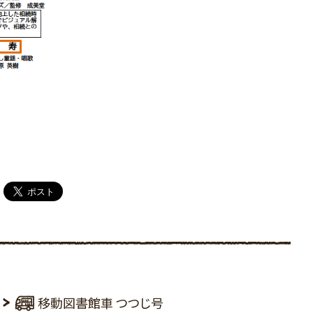
移動図書館車 つつじ号