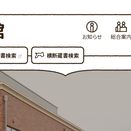
館
お知らせ
総合案
お知らせ
はじめてご利用さ
当
蔵書検索
横断蔵書検索
イベント・例会
図書館の各種サ
県
展示案内
図書館設備につ
新
図書館だより
図書館利用での
貸
図書館資料の複
予
各種申請書ダウン
所
大
利