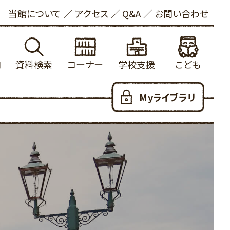
当館について
アクセス
Q&A
お問い合わせ
内
資料検索
コーナー
学校支援
こども
れる方へ
館蔵書検索
学校図書館支援について
新着資料
こどもおしらせ
Myライブラリ
ービス
内横断検索
冒険の書
健康・長寿
本をさがす
いて
着資料
大山の参考資料リスト
ビジネス支援
としょかんのつかいかた
お願い
出ランキング
学校利用統計
法律情報
あたらしくはいった本
写について
約ランキング
ふるさと米子探検隊
新聞・雑誌
おはなし会
ロード
蔵新聞・雑誌
郷土・参考資料
児童100選
人のための100選
YAコーナー
だっこでえほん
用可能なデータベース
子育て支援
こどもリンク集
ハートフル
こども図書館だより