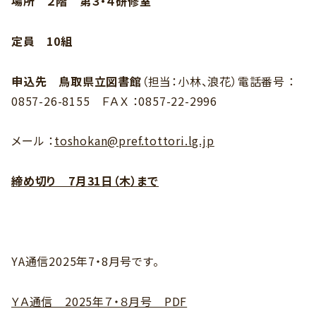
場所 ２階 第３・４研修室
定員 10組
申込先 鳥取県立図書館
（担当：
小林
、浪花）
電話番号 ：
0857-26-8155
ＦＡＸ ：
0857-22-2996
メール ：
toshokan@pref.tottori.lg.jp
締め切り
7
月
31
日（木）まで
YA通信2025年7・8月号です。
ＹＡ通信 2025年７・８月号 PDF