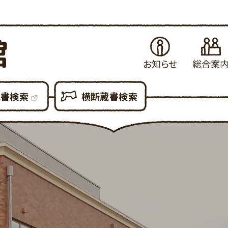
館
お知らせ
総合案
お知らせ
はじめてご利用さ
当
蔵書検索
横断蔵書検索
イベント・例会
図書館の各種サ
県
展示案内
図書館設備につ
新
図書館だより
図書館利用での
貸
図書館資料の複
予
各種申請書ダウン
所
大
利