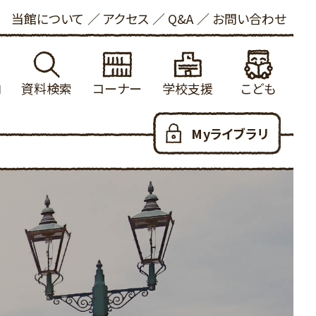
当館について
アクセス
Q&A
お問い合わせ
内
資料検索
コーナー
学校支援
こども
れる方へ
館蔵書検索
学校図書館支援について
新着資料
こどもおしらせ
Myライブラリ
ービス
内横断検索
冒険の書
健康・長寿
本をさがす
いて
着資料
大山の参考資料リスト
ビジネス支援
としょかんのつかいかた
お願い
出ランキング
学校利用統計
法律情報
あたらしくはいった本
写について
約ランキング
ふるさと米子探検隊
新聞・雑誌
おはなし会
ロード
蔵新聞・雑誌
郷土・参考資料
児童100選
人のための100選
YAコーナー
だっこでえほん
用可能なデータベース
子育て支援
こどもリンク集
ハートフル
こども図書館だより