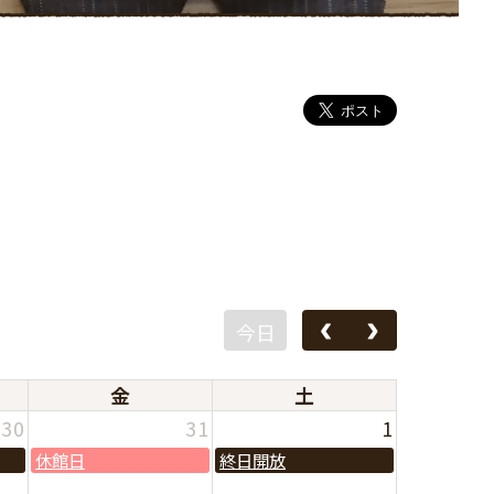
その他
りんごの棚
今日
金
土
30
31
1
休館日
終日開放