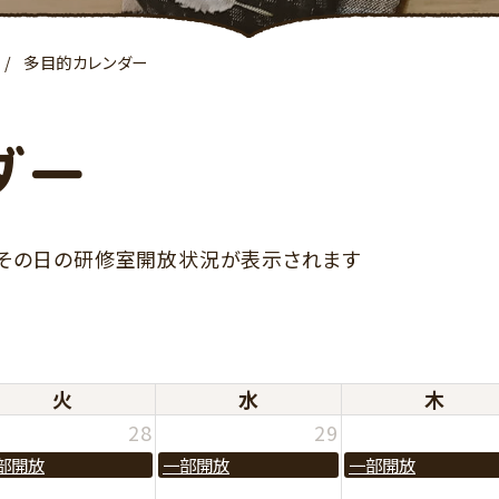
多目的カレンダー
ダー
、その日の研修室開放状況が表示されます
火
水
木
28
29
部開放
一部開放
一部開放