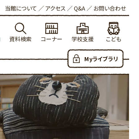
当館について
アクセス
Q&A
お問い合わせ
内
資料検索
コーナー
学校支援
こども
れる方へ
館蔵書検索
学校図書館支援について
新着資料
こどもおしらせ
Myライブラリ
ービス
内横断検索
冒険の書
健康・長寿
本をさがす
いて
着資料
大山の参考資料リスト
ビジネス支援
としょかんのつかいかた
お願い
出ランキング
学校利用統計
法律情報
あたらしくはいった本
写について
約ランキング
ふるさと米子探検隊
新聞・雑誌
おはなし会
ロード
蔵新聞・雑誌
郷土・参考資料
児童100選
人のための100選
YAコーナー
だっこでえほん
用可能なデータベース
子育て支援
こどもリンク集
ハートフル
こども図書館だより