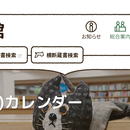
館
お知らせ
総合案
お知らせ
はじめてご利用さ
当
蔵書検索
横断蔵書検索
イベント・例会
図書館の各種サ
県
展示案内
図書館設備につ
新
図書館だより
図書館利用での
貸
図書館資料の複
予
)カレンダー
各種申請書ダウン
所
大
利