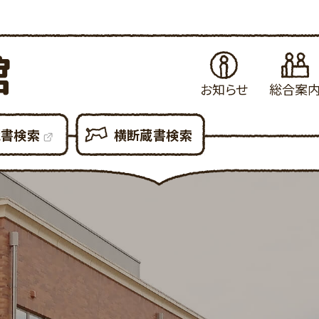
館
お知らせ
総合案
お知らせ
はじめてご利用さ
当
蔵書検索
横断蔵書検索
イベント・例会
図書館の各種サ
県
展示案内
図書館設備につ
新
図書館だより
図書館利用での
貸
図書館資料の複
予
各種申請書ダウン
所
大
利