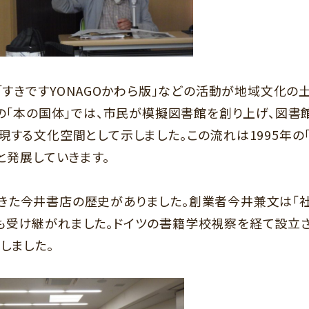
「すきです
YONAGO
かわら版」などの活動が地域文化の
の「本の国体」では、市民が模擬図書館を創り上げ、図書
表現する文化空間として示しました。この流れは
1995
年の
と発展していきます。
きた今井書店の歴史がありました。創業者今井兼文は「
も受け継がれました。ドイツの書籍学校視察を経て設立さ
しました。