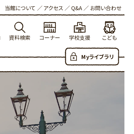
当館について
アクセス
Q&A
お問い合わせ
内
資料検索
コーナー
学校支援
こども
れる方へ
館蔵書検索
学校図書館支援について
新着資料
こどもおしらせ
Myライブラリ
ービス
内横断検索
冒険の書
健康・長寿
本をさがす
いて
着資料
大山の参考資料リスト
ビジネス支援
としょかんのつかいかた
お願い
出ランキング
学校利用統計
法律情報
あたらしくはいった本
写について
約ランキング
ふるさと米子探検隊
新聞・雑誌
おはなし会
ロード
蔵新聞・雑誌
郷土・参考資料
児童100選
人のための100選
YAコーナー
だっこでえほん
用可能なデータベース
子育て支援
こどもリンク集
ハートフル
こども図書館だより