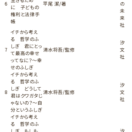
6
平尾 潔/著
の
に 子どもの
未
権利と法律手
来
帳
社
イチから考え
る 哲学のふ
汐
しぎ 君にとっ
7
清水将吾/監修
文
て最高の幸せ
社
ってなに？〜幸
せのふしぎ
イチから考え
る 哲学のふ
汐
しぎ どうして
8
清水将吾/監修
文
君はクワガタじ
社
ゃないの？～自
分というふしぎ
イチから考え
る 哲学のふ
しぎ もしも、
汐