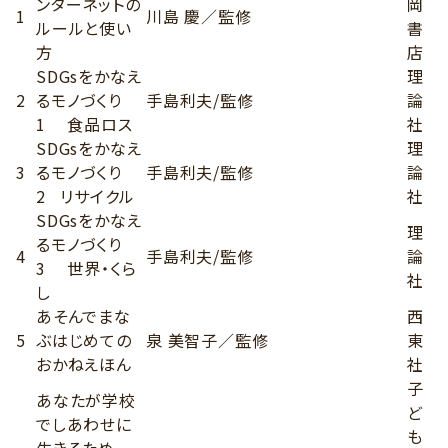
ンターネットの
岡
1
川島 慶／監修
ルールと使い
書
方
店
SDGsをかなえ
理
2
るモノづくり
手島利夫/監修
論
1 食品ロス
社
SDGsをかなえ
理
3
るモノづくり
手島利夫/監修
論
2 リサイクル
社
SDGsをかなえ
理
るモノづくり
4
手島利夫/監修
論
3 世界・くら
社
し
あそんでまな
西
5
ぶはじめての
泉 美智子／監修
東
おかねえほん
社
子
あなたが学校
ど
でしあわせに
も
生きるため