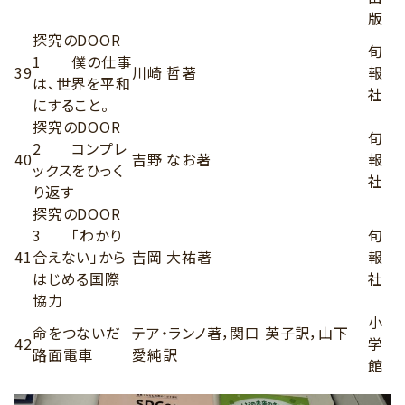
版
探究のDOOR
旬
1 僕の仕事
39
川崎 哲著
報
は、世界を平和
社
にすること。
探究のDOOR
旬
2 コンプレ
40
吉野 なお著
報
ックスをひっく
社
り返す
探究のDOOR
3 「わかり
旬
41
合えない」から
吉岡 大祐著
報
はじめる国際
社
協力
小
命をつないだ
テア・ランノ著，関口 英子訳，山下
42
学
路面電車
愛純訳
館