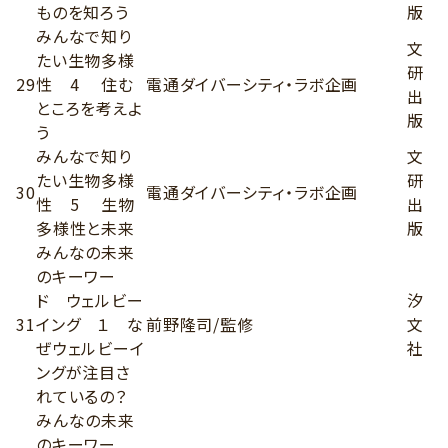
ものを知ろう
版
みんなで知り
文
たい生物多様
研
29
性 4 住む
電通ダイバーシティ・ラボ企画
出
ところを考えよ
版
う
みんなで知り
文
たい生物多様
研
30
電通ダイバーシティ・ラボ企画
性 5 生物
出
多様性と未来
版
みんなの未来
のキーワー
ド ウェルビー
汐
31
イング １ な
前野隆司/監修
文
ぜウェルビーイ
社
ングが注目さ
れているの？
みんなの未来
のキーワー