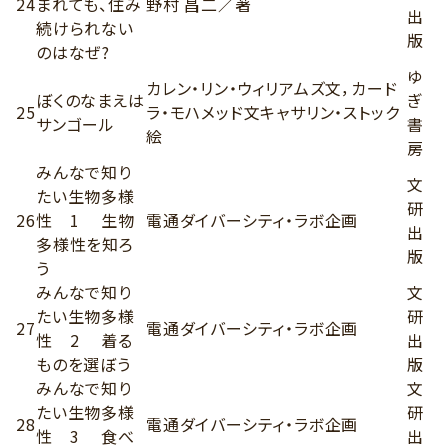
24
まれても、住み
野村 昌二／著
出
続けられない
版
のはなぜ?
ゆ
カレン・リン・ウィリアムズ文，カード
ぼくのなまえは
ぎ
25
ラ・モハメッド文キャサリン・ストック
サンゴール
書
絵
房
みんなで知り
文
たい生物多様
研
26
性 1 生物
電通ダイバーシティ・ラボ企画
出
多様性を知ろ
版
う
みんなで知り
文
たい生物多様
研
27
電通ダイバーシティ・ラボ企画
性 2 着る
出
ものを選ぼう
版
みんなで知り
文
たい生物多様
研
28
電通ダイバーシティ・ラボ企画
性 3 食べ
出