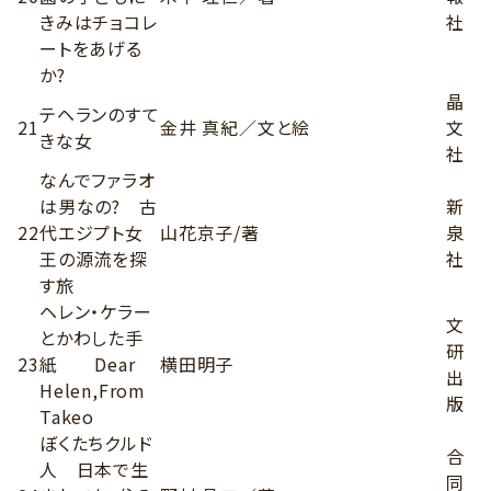
きみはチョコレ
社
ートをあげる
か?
晶
テヘランのすて
21
金井 真紀／文と絵
文
きな女
社
なんでファラオ
は男なの? 古
新
22
代エジプト女
山花京子/著
泉
王の源流を探
社
す旅
ヘレン・ケラー
文
とかわした手
研
23
紙 Dear
横田明子
出
Helen,From
版
Takeo
ぼくたちクルド
合
人 日本で生
同