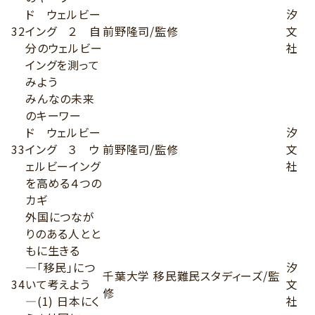
ド ウェルビー
汐
32
イング ２ 自
前野隆司/監修
文
分のウェルビー
社
イングを測って
みよう
みんなの未来
のキーワー
ド ウェルビー
汐
33
イング ３ ウ
前野隆司/監修
文
ェルビーイング
社
を高める４つの
カギ
外国につなが
りのある人とと
もに生きる
―「移民」につ
汐
千葉大学 移民難民スタディーズ/監
34
いて考えよう
文
修
―(1) 日本にく
社