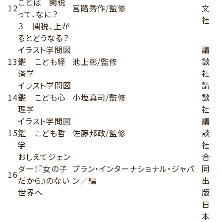
ことば 関税
12
宮路秀作/監修
文
って、なに？
社
３ 関税、上が
るとどうなる？
イラスト学問図
講
13
鑑 こども経
池上彰/監修
談
済学
社
イラスト学問図
講
14
鑑 こども心
小塩真司/監修
談
理学
社
イラスト学問図
講
15
鑑 こども哲
佐藤邦政/監修
談
学
社
おしえてジェン
合
ダー！『女の子
プラン・インターナショナル・ジャパ
同
16
だから』のない
ン／編
出
世界へ
版
日
本