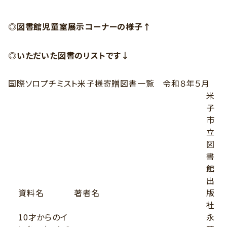
◎図書館児童室展示コーナーの様子↑
◎いただいた図書のリストです↓
国際ソロプチミスト米子様寄贈図書一覧 令和８年５月
米
子
市
立
図
書
館
出
資料名
著者名
版
社
10才からのイ
永