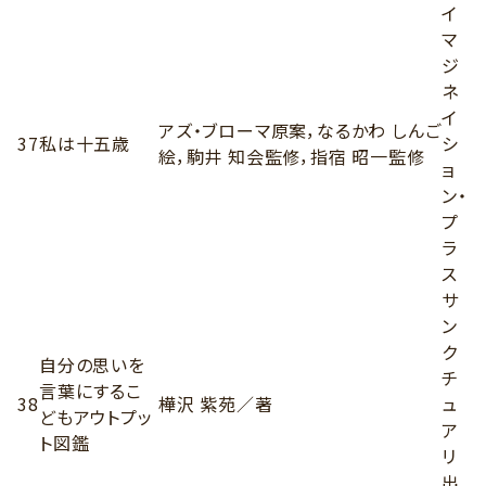
イ
マ
ジ
ネ
イ
アズ・ブローマ原案，なるかわ しんご
37
私は十五歳
シ
絵，駒井 知会監修，指宿 昭一監修
ョ
ン・
プ
ラ
ス
サ
ン
ク
自分の思いを
チ
言葉にするこ
38
樺沢 紫苑／著
ュ
どもアウトプッ
ア
ト図鑑
リ
出