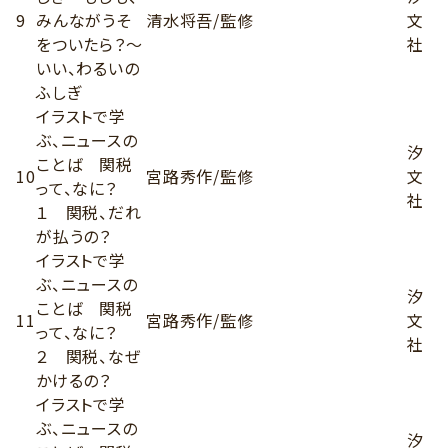
9
みんながうそ
清水将吾/監修
文
をついたら？〜
社
いい、わるいの
ふしぎ
イラストで学
ぶ、ニュースの
汐
ことば 関税
10
宮路秀作/監修
文
って、なに？
社
１ 関税、だれ
が払うの？
イラストで学
ぶ、ニュースの
汐
ことば 関税
11
宮路秀作/監修
文
って、なに？
社
２ 関税、なぜ
かけるの？
イラストで学
ぶ、ニュースの
汐