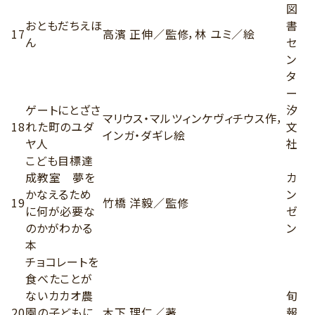
図
おともだちえほ
書
17
高濱 正伸／監修，林 ユミ／絵
ん
セ
ン
タ
ー
ゲートにとざさ
汐
マリウス・マルツィンケヴィチウス作，
18
れた町のユダ
文
インガ・ダギレ絵
ヤ人
社
こども目標達
成教室 夢を
カ
かなえるため
ン
19
竹橋 洋毅／監修
に何が必要な
ゼ
のかがわかる
ン
本
チョコレートを
食べたことが
ないカカオ農
旬
20
園の子どもに
木下 理仁／著
報