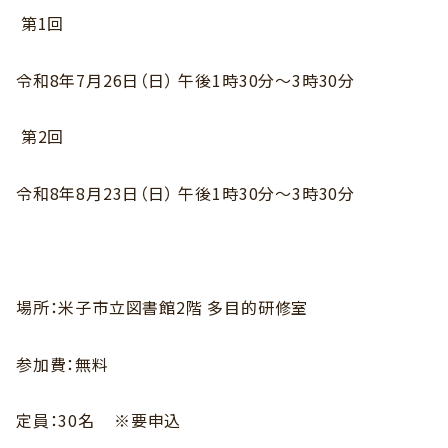
第
1
回
令和
8
年
7
月
26
日（日） 午後
1
時
30
分～
3
時
30
分
第
2
回
令和
8
年
8
月
23
日（日） 午後
1
時
30
分～
3
時
30
分
場所：米子市立図書館
2
階 多目的研修室
参加費：無料
定員：
30
名
※要申込