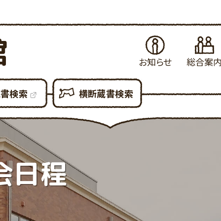
館
お知らせ
総合案
お知らせ
はじめてご利用さ
当
蔵書検索
横断蔵書検索
イベント・例会
図書館の各種サ
県
展示案内
図書館設備につ
新
図書館だより
図書館利用での
貸
図書館資料の複
予
会日程
各種申請書ダウン
所
大
利