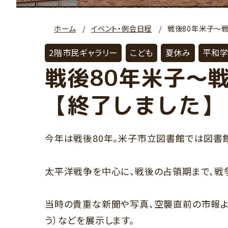
ホーム
イベント・例会日程
戦後80年米子～
2階市民ギャラリー
こども
夏休み
平和学
戦後80年米子～
【終了しました】
今年は戦後80年。米子市立図書館では図書
太平洋戦争を中心に、戦後の占領期まで、戦
当時の貴重な新聞や写真、空襲直前の市報よな
う）などを展示します。