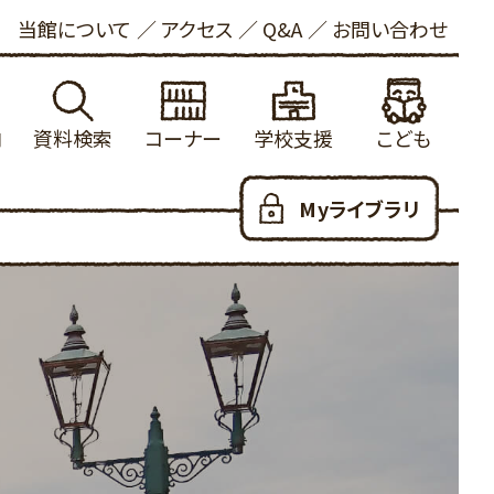
当館について
アクセス
Q&A
お問い合わせ
内
資料検索
コーナー
学校支援
こども
れる方へ
館蔵書検索
学校図書館支援について
新着資料
こどもおしらせ
Myライブラリ
ービス
内横断検索
冒険の書
健康・長寿
本をさがす
いて
着資料
大山の参考資料リスト
ビジネス支援
としょかんのつかいかた
お願い
出ランキング
学校利用統計
法律情報
あたらしくはいった本
写について
約ランキング
ふるさと米子探検隊
新聞・雑誌
おはなし会
ロード
蔵新聞・雑誌
郷土・参考資料
児童100選
人のための100選
YAコーナー
だっこでえほん
用可能なデータベース
子育て支援
こどもリンク集
ハートフル
こども図書館だより