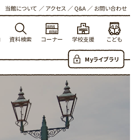
当館について
アクセス
Q&A
お問い合わせ
内
資料検索
コーナー
学校支援
こども
れる方へ
館蔵書検索
学校図書館支援について
新着資料
こどもおしらせ
Myライブラリ
ービス
内横断検索
冒険の書
健康・長寿
本をさがす
いて
着資料
大山の参考資料リスト
ビジネス支援
としょかんのつかいかた
お願い
出ランキング
学校利用統計
法律情報
あたらしくはいった本
写について
約ランキング
ふるさと米子探検隊
新聞・雑誌
おはなし会
ロード
蔵新聞・雑誌
郷土・参考資料
児童100選
人のための100選
YAコーナー
だっこでえほん
用可能なデータベース
子育て支援
こどもリンク集
ハートフル
こども図書館だより