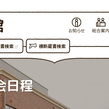
館
お知らせ
総合案
お知らせ
はじめてご利用さ
当
蔵書検索
横断蔵書検索
イベント・例会
図書館の各種サ
県
展示案内
図書館設備につ
新
図書館だより
図書館利用での
貸
図書館資料の複
予
会日程
各種申請書ダウン
所
大
利