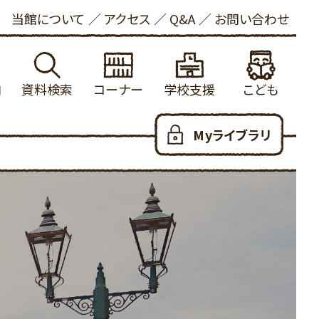
当館について
アクセス
Q&A
お問い合わせ
内
資料検索
コーナー
学校支援
こども
れる方へ
館蔵書検索
学校図書館支援について
新着資料
こどもおしらせ
Myライブラリ
ービス
内横断検索
冒険の書
健康・長寿
本をさがす
いて
着資料
大山の参考資料リスト
ビジネス支援
としょかんのつかいかた
お願い
出ランキング
学校利用統計
法律情報
あたらしくはいった本
写について
約ランキング
ふるさと米子探検隊
新聞・雑誌
おはなし会
ロード
蔵新聞・雑誌
郷土・参考資料
児童100選
人のための100選
YAコーナー
だっこでえほん
用可能なデータベース
子育て支援
こどもリンク集
ハートフル
こども図書館だより