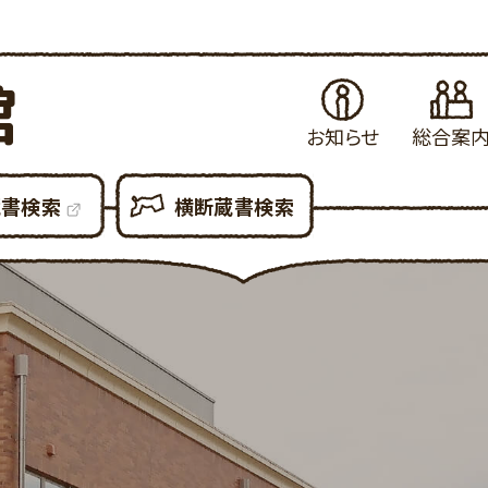
館
お知らせ
総合案
お知らせ
はじめてご利用さ
当
蔵書検索
横断蔵書検索
イベント・例会
図書館の各種サ
県
展示案内
図書館設備につ
新
図書館だより
図書館利用での
貸
図書館資料の複
予
各種申請書ダウン
所
大
利