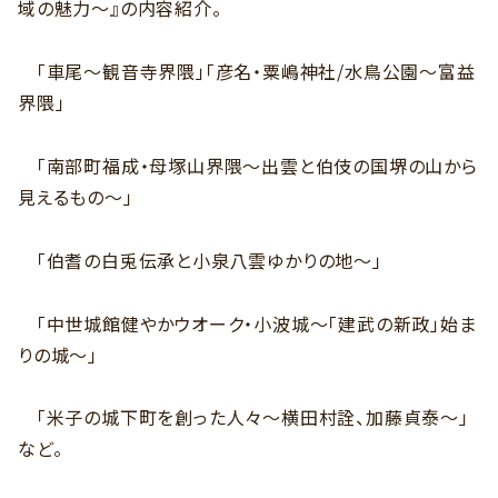
域の魅力～』の内容紹介。
「車尾～観音寺界隈」「彦名・粟嶋神社/水鳥公園～富益
界隈」
「南部町福成・母塚山界隈～出雲と伯伎の国堺の山から
見えるもの～」
「伯耆の白兎伝承と小泉八雲ゆかりの地～」
「中世城館健やかウオーク・小波城～「建武の新政」始ま
りの城～」
「米子の城下町を創った人々～横田村詮、加藤貞泰～」
など。