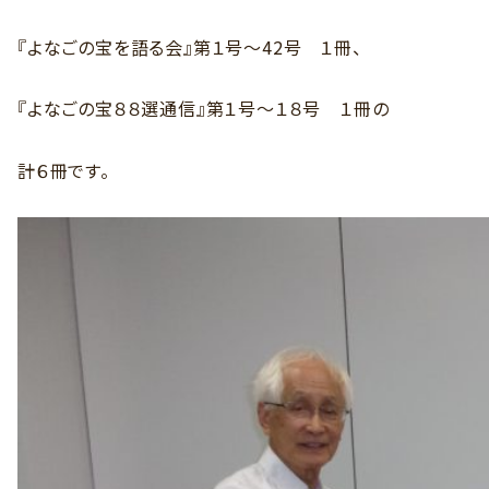
『よなごの宝を語る会』第１号～42号 １冊、
『よなごの宝８８選通信』第１号～１８号 １冊の
計６冊です。