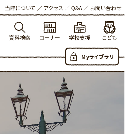
当館について
アクセス
Q&A
お問い合わせ
内
資料検索
コーナー
学校支援
こども
れる方へ
館蔵書検索
学校図書館支援について
新着資料
こどもおしらせ
Myライブラリ
ービス
内横断検索
冒険の書
健康・長寿
本をさがす
いて
着資料
大山の参考資料リスト
ビジネス支援
としょかんのつかいかた
お願い
出ランキング
学校利用統計
法律情報
あたらしくはいった本
写について
約ランキング
ふるさと米子探検隊
新聞・雑誌
おはなし会
ロード
蔵新聞・雑誌
郷土・参考資料
児童100選
人のための100選
YAコーナー
だっこでえほん
用可能なデータベース
子育て支援
こどもリンク集
ハートフル
こども図書館だより