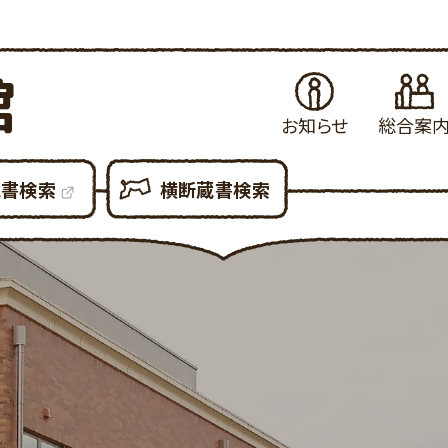
館
お知らせ
総合案
お知らせ
はじめてご利用さ
当
蔵書検索
横断蔵書検索
イベント・例会
図書館の各種サ
県
展示案内
図書館設備につ
新
図書館だより
図書館利用での
貸
図書館資料の複
予
各種申請書ダウン
所
大
利