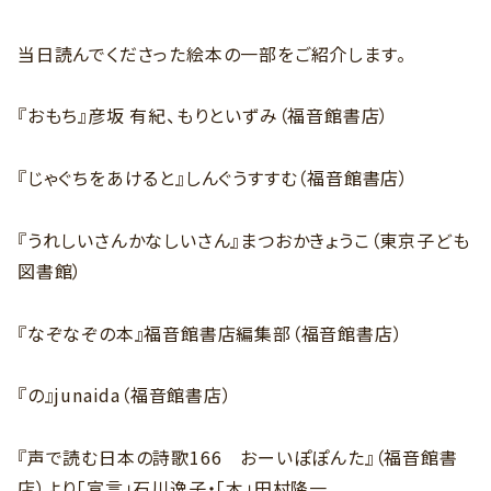
当日読んでくださった絵本の一部をご紹介します。
『おもち』彦坂 有紀、もりといずみ（福音館書店）
『じゃぐちをあけると』しんぐうすすむ（福音館書店）
『うれしいさんかなしいさん』まつおかきょうこ（東京子ども
図書館）
『なぞなぞの本』福音館書店編集部（福音館書店）
『の』junaida（福音館書店）
『声で読む日本の詩歌166 おーいぽぽんた』（福音館書
店）より「宣言」石川逸子・「木」田村隆一