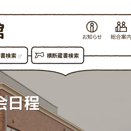
館
お知らせ
総合案
お知らせ
はじめてご利用さ
当
蔵書検索
横断蔵書検索
イベント・例会
図書館の各種サ
県
展示案内
図書館設備につ
新
図書館だより
図書館利用での
貸
図書館資料の複
予
会日程
各種申請書ダウン
所
大
利