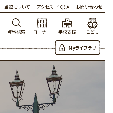
当館について
アクセス
Q&A
お問い合わせ
内
資料検索
コーナー
学校支援
こども
れる方へ
館蔵書検索
学校図書館支援について
新着資料
こどもおしらせ
Myライブラリ
ービス
内横断検索
冒険の書
健康・長寿
本をさがす
いて
着資料
大山の参考資料リスト
ビジネス支援
としょかんのつかいかた
お願い
出ランキング
学校利用統計
法律情報
あたらしくはいった本
写について
約ランキング
ふるさと米子探検隊
新聞・雑誌
おはなし会
ロード
蔵新聞・雑誌
郷土・参考資料
児童100選
人のための100選
YAコーナー
だっこでえほん
用可能なデータベース
子育て支援
こどもリンク集
ハートフル
こども図書館だより