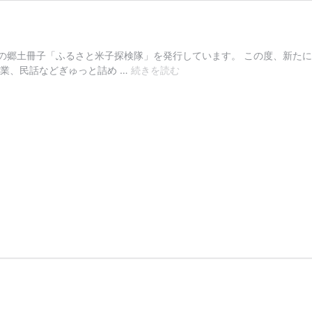
！
の郷土冊子「ふるさと米子探検隊」を発行しています。 この度、新たに
ふ
業、民話などぎゅっと詰め …
続きを読む
る
さ
と
米
子
探
検
隊
２
４
号
が
で
き
ま
し